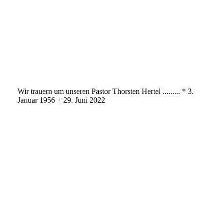
Scheune (81)
Scheune (82)
Scheune (83)
Scheune (85)
Scheune (87)
Wir trauern um unseren Pastor Thorsten Hertel ......... * 3.
Januar 1956 + 29. Juni 2022